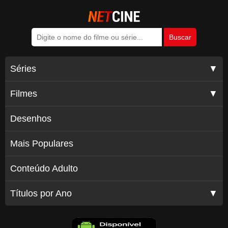
Buscar
Séries
▼
Últimas Atualizações
Filmes
▼
Ação
Últimas Atualizações
Desenhos
Animação
Ação
Aventura
Mais Populares
Animação
Biografia
Aventura
Conteúdo Adulto
Comédia
Biografia
Crime
Títulos por Ano
▼
Comédia
Documentário
Crime
Drama