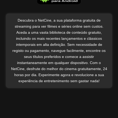
Documentário
Família
Drama
Fantasia
Família
Descubra o NetCine, a sua plataforma gratuita de
Ficção Científica
streaming para ver filmes e séries online sem custos.
Fantasia
Ver
Guerra
Aceda a uma vasta biblioteca de conteúdo gratuito,
Ficção Científica
incluindo os mais recentes lançamentos e clássicos
Mistério
Guerra
intemporais em alta definição. Sem necessidade de
Policial
registo ou pagamento, navegue facilmente, encontre os
Mistério
seus títulos preferidos e comece a assistir
Romance
Musical
instantaneamente em qualquer dispositivo. Com o
Suspense
NetCine, desfrute do melhor do cinema gratuitamente, 24
Policial
horas por dia. Experimente agora e revolucione a sua
Terror
Romance
experiência de entretenimento sem gastar nada!
Velho Oeste
Suspense
Zumbis
Terror