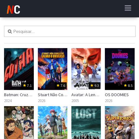
7.1
7.6
9.3
8.5
Batman: Cruzado Encapuzado
Stuart Não Consegue Salvar o Universo
Avatar: A Lenda de Aang
OS DOOMIES
2024
2026
2005
2026