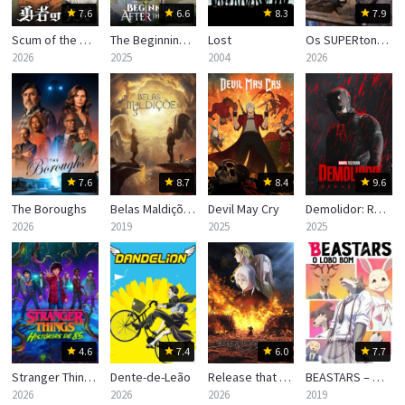
7.6
6.6
8.3
7.9
Scum of the Brave
The Beginning After the End
Lost
Os SUPERtontos
2026
2025
2004
2026
7.6
8.7
8.4
9.6
The Boroughs
Belas Maldições (Good Omens)
Devil May Cry
Demolidor: Renascido
2026
2019
2025
2025
4.6
7.4
6.0
7.7
Stranger Things: Histórias de 85
Dente-de-Leão
Release that Witch
BEASTARS – O Lobo Bom
2026
2026
2026
2019