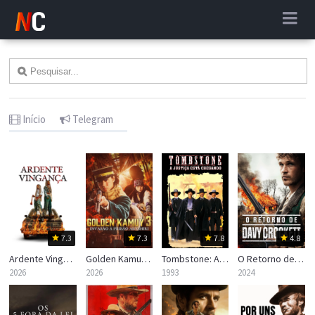
Início
Telegram
7.3
7.3
7.8
4.8
Ardente Vingança
Golden Kamuy 3 – Invasão a Prisão Abashiri
Tombstone: A Justiça Está Chegando
O Retorno de Davy Crockett
2026
2026
1993
2024