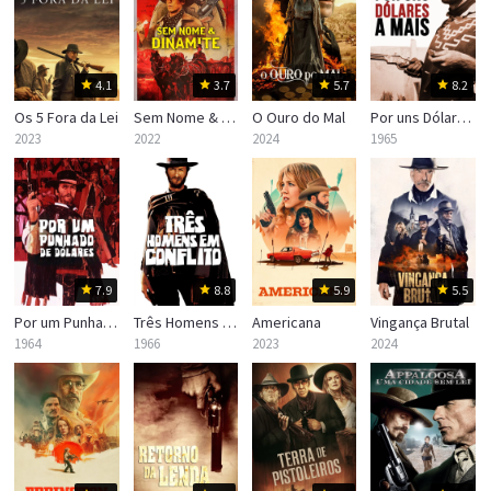
4.1
3.7
5.7
8.2
Os 5 Fora da Lei
Sem Nome & Dinamite
O Ouro do Mal
Por uns Dólares a Mais
2023
2022
2024
1965
7.9
8.8
5.9
5.5
Por um Punhado de Dólares
Três Homens em Conflito
Americana
Vingança Brutal
1964
1966
2023
2024