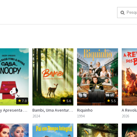
7.0
5.6
5.5
Snoopy Apresenta – Não Há Nada Como a Nossa Casa, Snoopy
Bambi, Uma Aventura na Floresta
Riquinho
2024
1994
2026