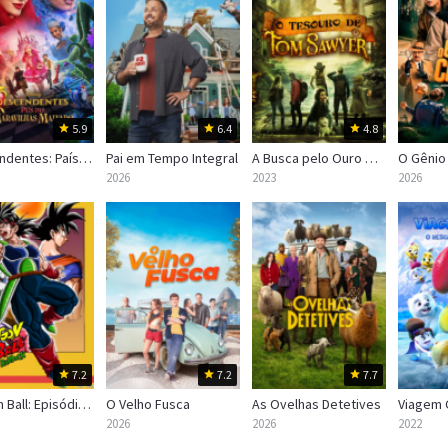
5.9
6.4
4.8
Descendentes: País das Maravilhas Malvado
Pai em Tempo Integral
A Busca pelo Ouro de Tom Sawyer
O Gênio
2026
2023
2026
7.2
7.2
7.7
Dragon Ball: Episódio de Bardock
O Velho Fusca
As Ovelhas Detetives
2026
2026
2022