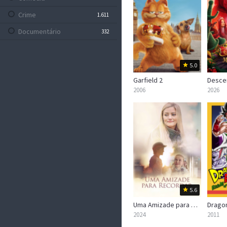
Crime
1.611
Documentário
332
Drama
5.117
Família
5.0
633
Garfield 2
Fantasia
773
2006
2026
Faroeste
106
Ficção Científica
882
Guerra
240
Mistério
1.004
Musical
251
Policial
20
5.6
Romance
1.220
Uma Amizade para Recordar
Sem Categoria
2024
2011
0