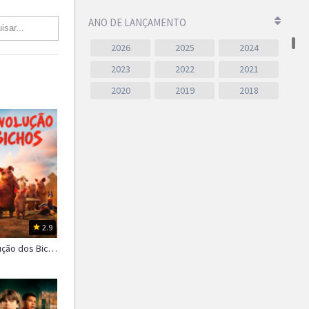
ANO DE LANÇAMENTO
2026
2025
2024
2023
2022
2021
2020
2019
2018
2017
2016
2015
2014
2013
2012
2011
2010
2009
2008
2007
2006
2005
2004
2003
2002
2001
2000
2.9
1999
1998
1997
A Revolução dos Bichos
1996
1995
1994
1993
1992
1991
1990
1989
1988