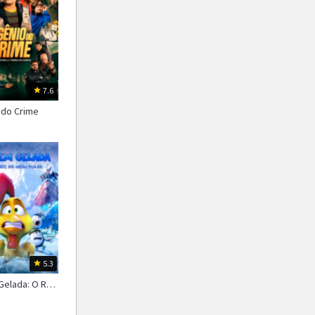
1987
1986
1985
1984
1983
1982
1981
1980
1979
1978
1977
1976
7.6
 do Crime
5.3
Viagem Gelada: O Resgate do Urso Polar