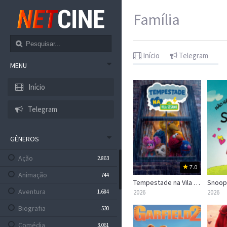
Família
Início
Telegram
MENU
Início
Telegram
GÊNEROS
Ação
2.863
7.0
Animação
744
Tempestade na Vila Sésamo
Aventura
1.684
2026
2026
Biografia
530
Comédia
3.061