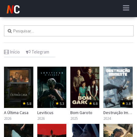
Início
Telegram
5.8
5.3
6.8
3.8
A Última Casa
Leviticus
Bom Garoto
Destruição Iminente
2026
2026
2025
2024