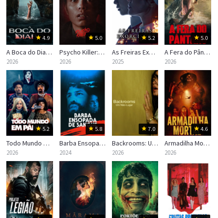
4.9
5.0
5.2
5.0
A Boca do Diabo
Psycho Killer: Em Busca do Assassino
As Freiras Exorcistas
A Fera do Pântano
2026
2026
2025
2026
5.2
5.8
7.0
4.6
Todo Mundo em Pânico
Barba Ensopada de Sangue
Backrooms: Um Não-Lugar
Armadilha Mortal
2026
2024
2026
2026