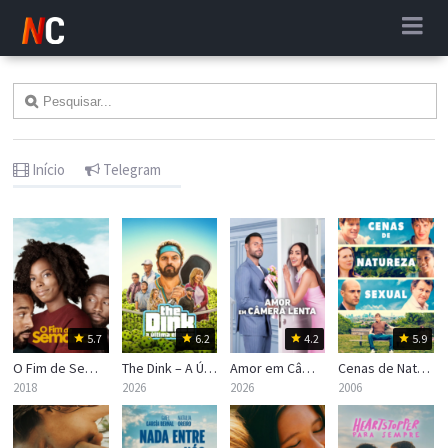
Início
Telegram
5.7
6.2
4.2
5.9
O Fim de Semana
The Dink – A Última Chance
Amor em Câmera Lenta
Cenas de Natureza Sexual
2018
2026
2026
2006