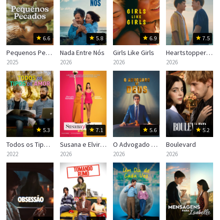
6.6
5.8
6.9
7.5
Pequenos Pecados
Nada Entre Nós
Girls Like Girls
Heartstopper Para Sempre
2025
2026
2026
2026
5.3
7.1
5.6
5.2
Todos os Tipos de Amor
Susana e Elvira: Sem Plano B
O Advogado de Deus
Boulevard
2022
2026
2026
2026