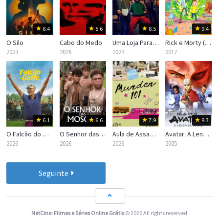
8.4
5.6
8.5
9.4
O Silo
Cabo do Medo
Uma Loja Para Assassinos
Rick e Morty (Rick and Morty)
2023
2026
2024
2017
6.1
6.6
7.9
9.3
O Falcão do Golfe
O Senhor das Moscas
Aula de Assassinato
Avatar: A Lenda de Aang
2026
2026
2026
2005
Seguinte
NetCine: Filmes e Séries Online Grátis
© 2026 All rights reserved