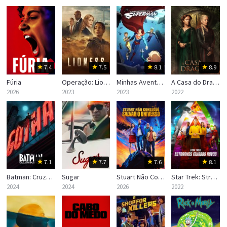
7.4
7.5
8.1
8.9
Fúria
Operação: Lioness
Minhas Aventuras com o Superman
A Casa do Dragão (House of the Dragon)
2026
2023
2023
2022
7.1
7.7
7.6
8.1
Batman: Cruzado Encapuzado
Sugar
Stuart Não Consegue Salvar o Universo
Star Trek: Strange New Worlds
2024
2024
2026
2022