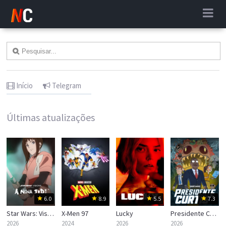
Início
Telegram
Últimas atualizações
6.0
8.9
5.5
7.3
Star Wars: Visions Apresenta — A Nona Jedi
X-Men 97
Lucky
Presidente Curtis
2026
2024
2026
2026