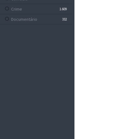
Crime
1.609
Documentário
332
Drama
5.113
Família
633
Fantasia
773
Faroeste
106
Ficção Científica
881
Guerra
240
Mistério
1.002
Musical
251
Policial
20
Romance
1.219
Sem Categoria
0