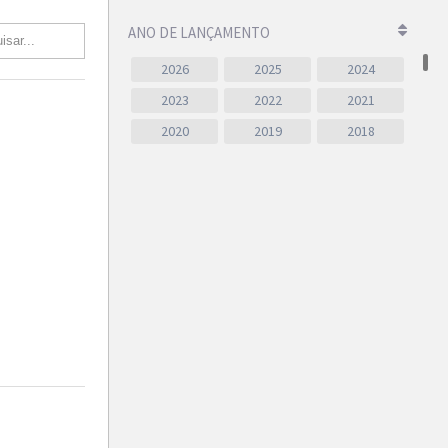
ANO DE LANÇAMENTO
2026
2025
2024
2023
2022
2021
2020
2019
2018
2017
2016
2015
2014
2013
2012
2011
2010
2009
2008
2007
2006
2005
2004
2003
2002
2001
2000
1999
1998
1997
1996
1995
1994
1993
1992
1991
1990
1989
1988