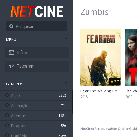
Zumbis
MENU
Início
Telegram
7.7
GÊNEROS
Fear The Walking Dead
The Wa
Ação
2.862
2015
2010
Animação
744
Aventura
1.684
Biografia
530
NetCine: Filmes e Séries Online Gráti
Comédia
3.059