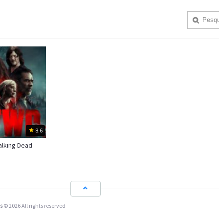
8.6
lking Dead
s
© 2026 All rights reserved