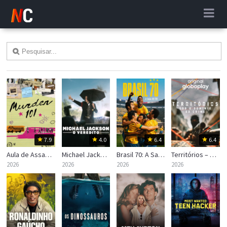
7.9
4.0
6.4
6.4
Aula de Assassinato
Michael Jackson: O Veredito
Brasil 70: A Saga do Tri
Territórios – Sob o Domínio do Crime
2026
2026
2026
2026