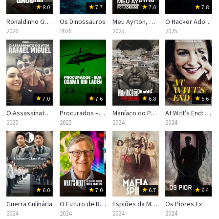
8.0
7.7
7.0
7.8
Ronaldinho Gaúcho
Os Dinossauros
Meu Ayrton, por Adriane Galisteu
O Hacker Adolescente Mais Procurado
2026
2026
2025
2025
7.0
7.6
6.8
5.6
O Assassinato do Ator Rafael Miguel
Procurados – EUA: Osama Bin Laden
Maníaco do Parque: A História Não Contada
At Witt’s End: The Hunt for a Killer
2025
2025
2024
2024
6.0
7.0
6.7
6.4
Guerra Culinária
O Futuro de Bill Gates
Espiões da Máfia
Os Piores Ex
2024
2024
2024
2024