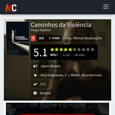
Caminhos da Violência
Hungry Dog Blues
Crime
,
Últimas Atualizações
R
2022
75 MIN
5.1
IMDb
5.1/10
158 votes
Jason Abrams
Amy Hargreaves
,
C.J. Wilson
,
Irina Gorovaia
2022
Sinopse