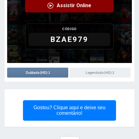
Dublado (HD) 1
Legendado (HD) 2
Gostou? Clique aqui e deixe seu
comentário!