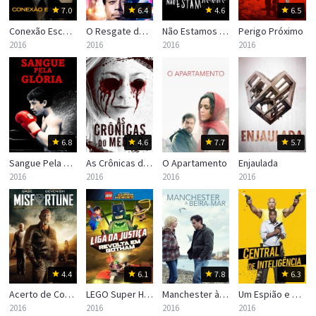
7.0
6.4
4.6
6.5
Conexão Escobar
O Resgate de Uma Vida
Não Estamos Sós
Perigo Próximo
2016
2016
2016
2016
6.8
4.6
7.7
5.7
Sangue Pela Glória
As Crônicas do Medo 2
O Apartamento
Enjaulada
2016
2016
2016
2016
4.4
6.1
7.8
6.3
Acerto de Contas
LEGO Super Heroes: DC Liga da Justiça – Revolta em Gotham
Manchester à Beira-Mar
Um Espião e Meio
2016
2016
2016
2016