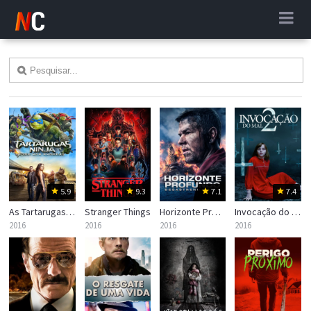
5.9
9.3
7.1
7.4
As Tartarugas Ninja: Fora das Sombras
Stranger Things
Horizonte Profundo: Desastre no Golfo
Invocação do Mal 2
2016
2016
2016
2016