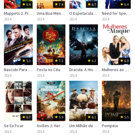
6.4
7.4
6.7
6.4
Muppets 2: Procurados e Amados
Uma Boa Mentira
O Espetacular Homem-Aranha 2: A Ameaça de Electro
Need for Speed: O Filme
2014
2014
2014
2014
5.3
7.2
6.2
6.0
Nascido Para Correr 2: Velocidade Máxima
Festa no Céu
Dracula: A História Nunca Contada
Mulheres ao Ataque
2014
2014
2014
2014
6.7
5.9
6.1
5.5
Se Eu Ficar
Aviões 2: Heróis do Fogo ao Resgate
Um Milhão de Maneiras de Pegar na Pistola
Pompeia
2014
2014
2014
2014