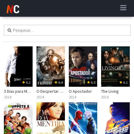
6.2
6.4
6.0
6.1
3 Dias para Matar
O Despertar da Lenda
O Apostador
The Living
2014
2014
2014
2014