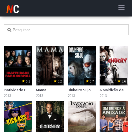
5.1
6.2
5.7
5.6
Inatividade Paranormal
Mama
Dinheiro Sujo
A Maldição de Chucky
2013
2013
2013
2013