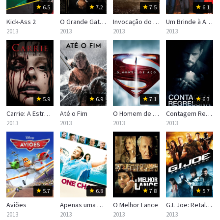
6.5
7.2
7.5
6.1
Kick-Ass 2
O Grande Gatsby
Invocação do Mal
Um Brinde à Amizade
2013
2013
2013
2013
5.9
6.9
7.1
6.3
Carrie: A Estranha
Até o Fim
O Homem de Aço
Contagem Regressiva
2013
2013
2013
2013
5.7
6.8
7.8
5.7
Aviões
Apenas uma Chance
O Melhor Lance
G.I. Joe: Retaliação
2013
2013
2013
2013