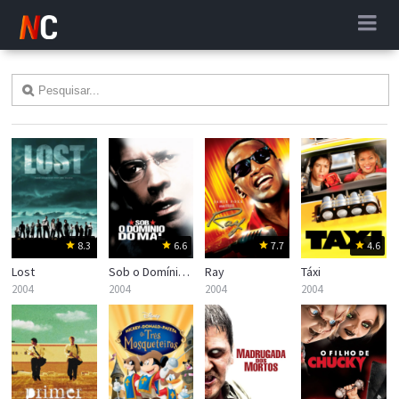
8.3
6.6
7.7
4.6
Lost
Sob o Domínio do Mal
Ray
Táxi
2004
2004
2004
2004