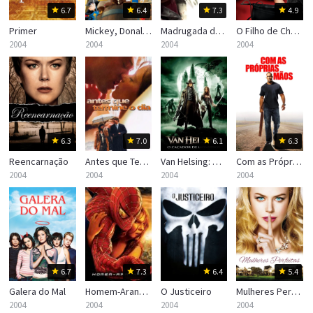
6.7
6.4
7.3
4.9
Primer
Mickey, Donald e Pateta: Os Três Mosqueteiros
Madrugada dos Mortos
O Filho de Chucky
2004
2004
2004
2004
6.3
7.0
6.1
6.3
Reencarnação
Antes que Termine o Dia
Van Helsing: O Caçador de Monstros
Com as Próprias Mãos
2004
2004
2004
2004
6.7
7.3
6.4
5.4
Galera do Mal
Homem-Aranha 2
O Justiceiro
Mulheres Perfeitas
2004
2004
2004
2004