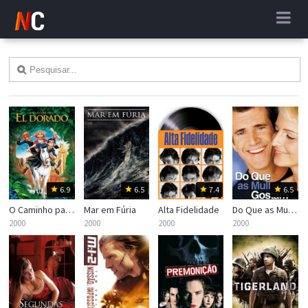
6.9
6.5
7.4
6.5
O Caminho para El Dorado
Mar em Fúria
Alta Fidelidade
Do Que as Mulheres Gostam
2000
2000
2000
2000