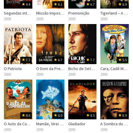
4.4
6.1
6.7
6.9
Segundas Intenções 2
Missão Impossível 2
Premonição
Tigerland – A Caminho da Guerra
2000
2000
2000
2000
7.2
6.7
7.7
5.5
O Patriota
O Dom da Premonição
Bicho de Sete Cabeças
Cara, Cadê Meu Carro?
2000
2000
2000
2000
8.6
6.0
8.5
6.9
O Auto da Compadecida
Mamãe, Virei Um Peixe!
Gladiador
A Sombra do Vampiro
2000
2000
2000
2000