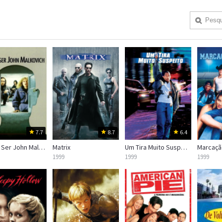
7.7
8.7
6.4
Quero Ser John Malkovich
Matrix
Um Tira Muito Suspeito
Marcaçã
1999
1999
1999