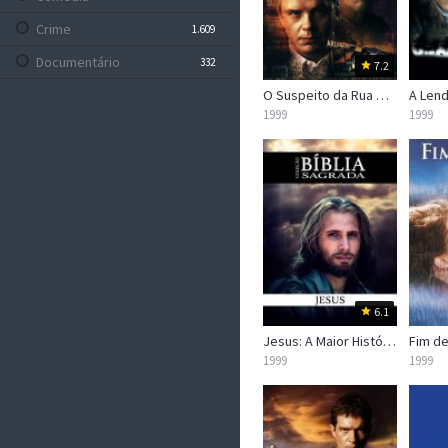
Crime
1.609
Documentário
332
7.2
Drama
O Suspeito da Rua Arlington
5.113
1999
1999
Família
633
Fantasia
773
Faroeste
106
Ficção Científica
881
Guerra
240
Mistério
1.002
6.1
Musical
251
Jesus: A Maior História de Todos os Tempos
Fim d
Policial
20
1999
1999
Romance
1.219
Sem Categoria
0