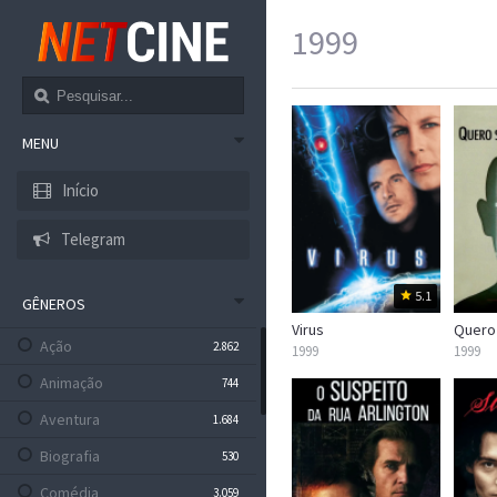
1999
MENU
Início
Telegram
5.1
GÊNEROS
Virus
Ação
2.862
1999
1999
Animação
744
Aventura
1.684
Biografia
530
Comédia
3.059