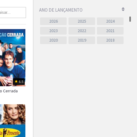
ANO DE LANÇAMENTO
2026
2025
2024
2023
2022
2021
2020
2019
2018
2017
2016
2015
2014
2013
2012
2011
2010
2009
2008
2007
2006
6.5
2005
2004
2003
o Cerrada
2002
2001
2000
1999
1998
1997
1996
1995
1994
1993
1992
1991
1990
1989
1988