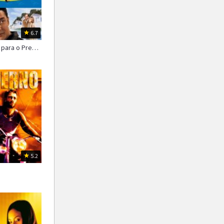
1987
1986
1985
1984
1983
1982
6.7
1981
1980
1979
De Volta para o Presente
1978
1977
1976
5.2