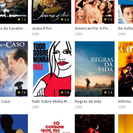
7.3
6.4
7.0
A Lenda do Cavaleiro Sem Cabeça
Joana D’Arc
American Pie: A Primeira Vez é Inesquecível
1999
1999
1999
7.0
7.8
7.4
e Caso
Tudo Sobre Minha Mãe
Regras da Vida
Inferno
1999
1999
1999