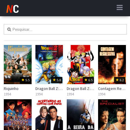
5.5
5.8
6.5
6.2
Riquinho
Dragon Ball Z: O Combate Final, Bio-Broly
Dragon Ball Z: O Retorno do Guerreiro Lendário
Contagem Regressiva
1994
1994
1994
1994