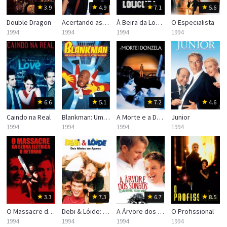
3.9
4.9
7.1
5.6
Double Dragon
Acertando as Contas com Papai
À Beira da Loucura
O Especialista
1994
1994
1994
1994
6.6
5.1
7.2
4.6
Caindo na Real
Blankman: Um Super-Herói Muito Atrapalhado
A Morte e a Donzela
Junior
1994
1994
1994
1994
3.3
7.3
6.7
8.5
O Massacre da Serra Elétrica: O Retorno
Debi & Lóide: Dois Idiotas em Apuros
A Árvore dos Sonhos
O Profissional
1994
1994
1994
1994