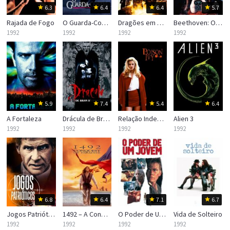
6.3
6.4
6.4
5.7
Rajada de Fogo
O Guarda-Costas
Dragões em Dose Dupla
Beethoven: O Magnífico
1992
1992
1992
1992
5.9
7.4
5.4
6.4
A Fortaleza
Drácula de Bram Stoker
Relação Indecente
Alien 3
1992
1992
1992
1992
6.8
6.4
7.1
6.7
Jogos Patrióticos
1492 – A Conquista do Paraíso
O Poder de Um Jovem
Vida de Solteiro
1992
1992
1992
1992