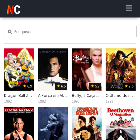
6.9
6.5
5.7
7.6
Dragon Ball Z: O Retorno dos Andróides
A Força em Alerta
Buffy, a Caça Vampiros
O Último dos Moicanos
1992
1992
1992
1992